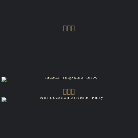
поварами во время live cooking.
Безалкогольные напитки без ограничений
Новый год - день когда Вы и Ваш ребенок
ожидаете волшебного чуда. Мы готовы
предложить вашим детям сделать этот праздник
незабываемым. Наших маленьких гостей ждет
волшебная атмосфера праздника и развлечений
AHI Location, Düsseldorf-Ratingen
Чарующая атмосфера, грандиозная анимация,
живая музыка.