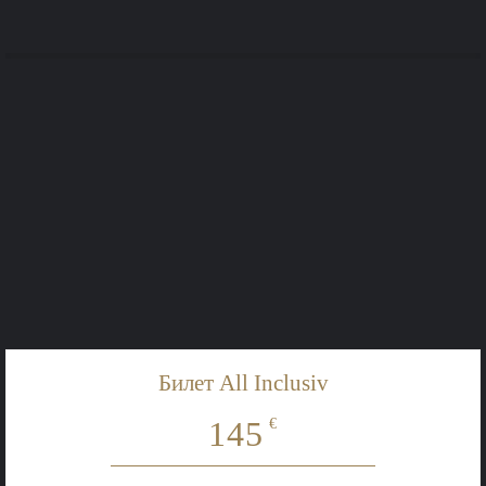
По поводу заказа билетов на
Новогоднюю Ночь
или другой информации свяжитесь с
нами
тел.:
+49 (0) 176 820 157 14
Mail:
info@deluxe-catering-service.de
Билет All Inclusiv
145
€