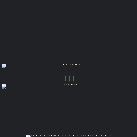
Исполнитель самых нашумевших Хитов:
"Героиня"
"Жить лишь в кайф"
а также и другие замечательные, зажигательные
хиты.
Участник Comedy / КВН / Мастер микрофонного
жанра!
DJ Дэн
Работа в самых престижных клубах.