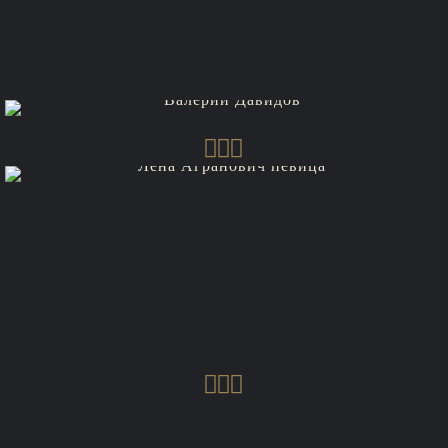
Ведущий
Певец-конферансье Валерий Давыдов
Елена Агранович
Певица, выпускница Киевской Академии
Эстрадно -
Циркового Искусства по классу "эстрадный
вокал"
MC Zali