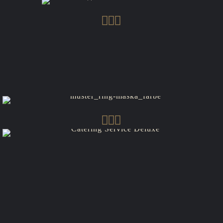
Вас ждет сюрприз
Сюрприз для всех наших гостей, которые уже
приобрели билеты или только собираются это
сделать!
Deluxe Catering Service
Щедро накрытые столы с постоянным
пополнением и сменой блюд!
Никакого стояния в очередях к буфету.
Вы сможете вживую наблюдать за искусными