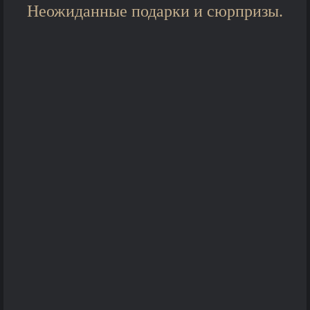
Неожиданные подарки и сюрпризы.
Певец-конферансье Валерий
Давыдов
певица Елена Агранович