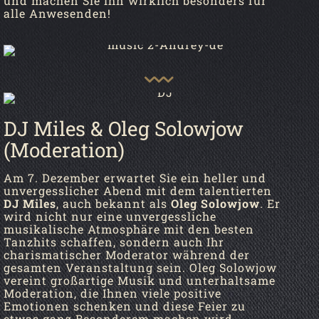
und machen Sie ihn wirklich besonders für
alle Anwesenden!
DJ Miles & Oleg Solowjow
(Moderation)
Am 7. Dezember erwartet Sie ein heller und
unvergesslicher Abend mit dem talentierten
DJ Miles
, auch bekannt als
Oleg Solowjow
. Er
wird nicht nur eine unvergessliche
musikalische Atmosphäre mit den besten
Tanzhits schaffen, sondern auch Ihr
charismatischer Moderator während der
gesamten Veranstaltung sein. Oleg Solowjow
vereint großartige Musik und unterhaltsame
Moderation, die Ihnen viele positive
Emotionen schenken und diese Feier zu
etwas ganz Besonderem machen wird.